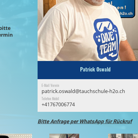
bitte
ermin
Patrick Oswald
E-Mail Verein
patrick.oswald@tauchschule-h2o.ch
Telefon Mobil
+41767006774
Bitte Anfrage per WhatsApp für Rückruf