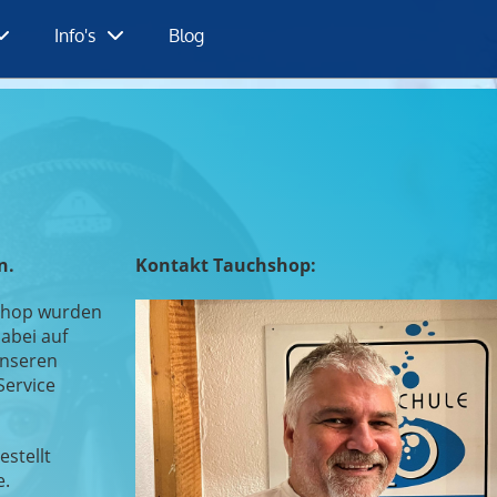
Info's
Blog
n.
Kontakt Tauchshop:
hshop wurden
abei auf
unseren
Service
estellt
e.