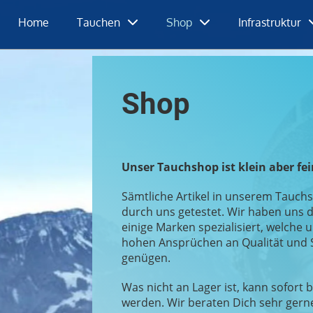
Home
Tauchen
Shop
Infrastruktur
Shop
Unser Tauchshop ist klein aber fei
Sämtliche Artikel in unserem Tauc
durch uns getestet. Wir haben uns d
einige Marken spezialisiert, welche 
hohen Ansprüchen an Qualität und 
genügen.
Was nicht an Lager ist, kann sofort b
werden. Wir beraten Dich sehr gern