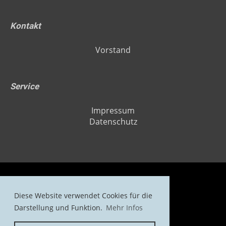
Kontakt
Vorstand
Service
Impressum
Datenschutz
Diese Website verwendet Cookies für die
Copyright H2O - DIE Tauchschule
Darstellung und Funktion.
Mehr Infos