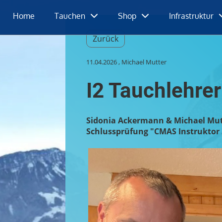
Home
Tauchen
Shop
Infrastruktur
Zurück
11.04.2026
, Michael Mutter
I2 Tauchlehre
Sidonia Ackermann & Michael Mut
Schlussprüfung "CMAS Instruktor 2"