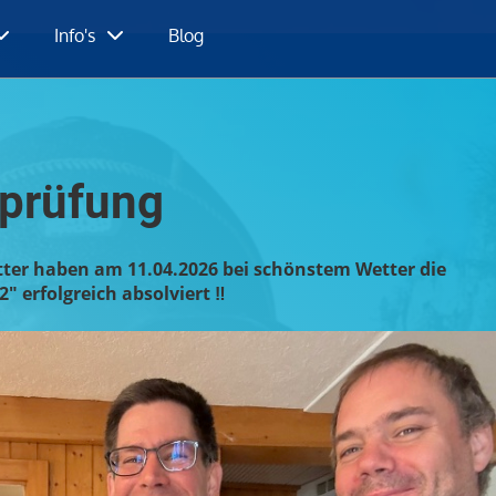
Info's
Blog
rprüfung
ter haben am 11.04.2026 bei schönstem Wetter die
 erfolgreich absolviert ‼️