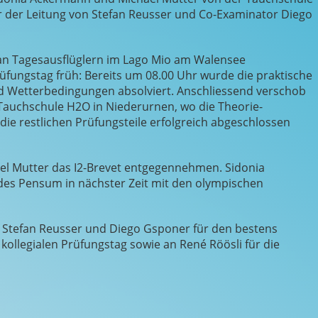
r der Leitung von Stefan Reusser und Co-Examinator Diego
an Tagesausflüglern im Lago Mio am Walensee
fungstag früh: Bereits um 08.00 Uhr wurde die praktische
nd Wetterbedingungen absolviert. Anschliessend verschob
 Tauchschule H2O in Niederurnen, wo die Theorie-
die restlichen Prüfungsteile erfolgreich abgeschlossen
el Mutter das I2-Brevet entgegennehmen. Sidonia
des Pensum in nächster Zeit mit den olympischen
 Stefan Reusser und Diego Gsponer für den bestens
ollegialen Prüfungstag sowie an René Röösli für die